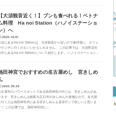
【大須観音近く！】ブンも食べれる！ベトナ
ム料理 Ha noi Station（ハノイステーショ
ン）へ
2025.10.01
大須にあるHa noi Stationは、大須観音から近いので参拝後に、カフェ
やランチに行くのもいいかもしれません。 この記事では、大須商店街
の中にあるHa noi Stationについて紹介します。 ハノイステーション...
熱田神宮でおすすめの名古屋めし 宮きしめ
ん
2025.09.30
名古屋市のパワースポットである熱田神宮の中には、宮きしめんがあ
ります。宮きしめんは創業大正12年のきしめんの老舗なので、名古屋
に行く人は熱田神宮内にある宮きしめんも是非行って欲しいと思いま
b
す！ この記事では、熱田神宮内に...