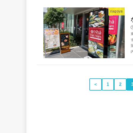
nagoya
＜
1
2