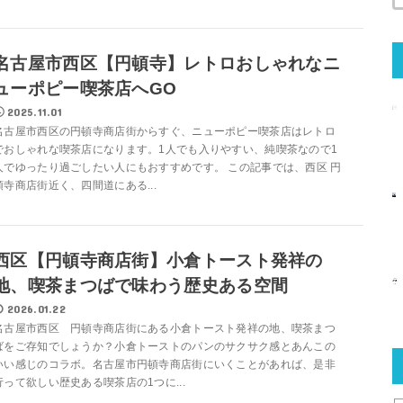
名古屋市西区【円頓寺】レトロおしゃれなニ
ューポピー喫茶店へGO
2025.11.01
名古屋市西区の円頓寺商店街からすぐ、ニューポピー喫茶店はレトロ
でおしゃれな喫茶店になります。1人でも入りやすい、純喫茶なので1
人でゆったり過ごしたい人にもおすすめです。 この記事では、西区 円
頓寺商店街近く、四間道にある...
西区【円頓寺商店街】小倉トースト発祥の
地、喫茶まつばで味わう歴史ある空間
2026.01.22
名古屋市西区 円頓寺商店街にある小倉トースト発祥の地、喫茶まつ
ばをご存知でしょうか？小倉トーストのパンのサクサク感とあんこの
いい感じのコラボ。名古屋市円頓寺商店街にいくことがあれば、是非
行って欲しい歴史ある喫茶店の1つに...