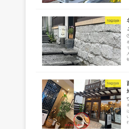
nagoya
nagoya