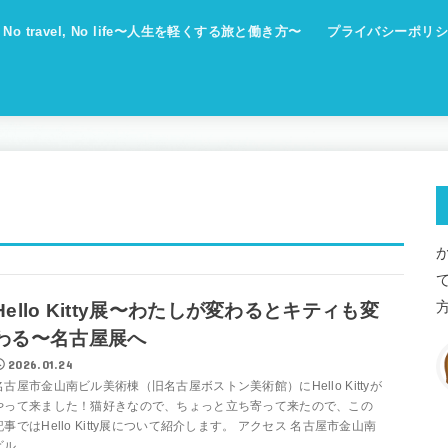
No travel, No life〜人生を軽くする旅と働き方〜
プライバシーポリシ
Hello Kitty展〜わたしが変わるとキティも変
わる〜名古屋展へ
2026.01.24
名古屋市金山南ビル美術棟（旧名古屋ボストン美術館）にHello Kittyが
やって来ました！猫好きなので、ちょっと立ち寄って来たので、この
記事ではHello Kitty展について紹介します。 アクセス 名古屋市金山南
ル...