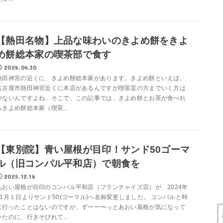
【熱田名物】上品な味わいのきよめ餅をきよ
め餅総本家の喫茶部で食す
2026.04.30
熱田神宮の近くに、きよめ餅総本家があります。きよめ餅といえば、
名古屋市熱田神宮近くに本店があるんですが喫茶室の方までいく方は
少ないんですよね…そこで、この記事では、きよめ餅とお茶が食べれ
るきよめ餅総本家（喫茶...
【東別院】青い屋根が目印！サンド50ゴーマ
ル（旧コンパル平和店）で朝食を
2025.12.16
あおい屋根が目印のコンパル平和店（フランチャイズ店）が、2024年
11月１日よりサンド50(ゴーマル)へ名称変更しました。 コンパルと時
に行ったことはないのですが、ずーー〜っとあおい屋根が気になって
いたのに、行きそびれて...