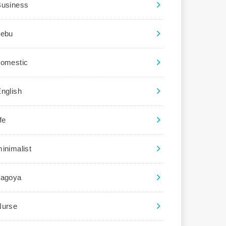
Business
cebu
domestic
nglish
ife
inimalist
nagoya
Nurse