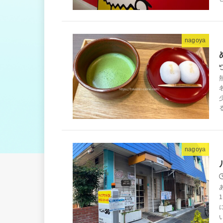
nagoya
nagoya