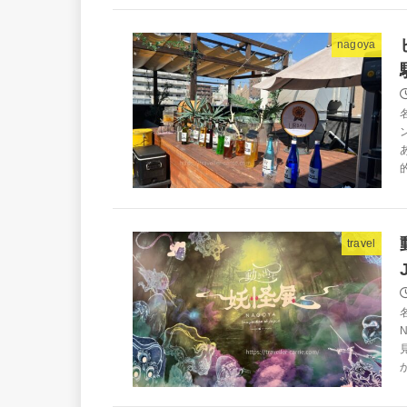
nagoya
travel