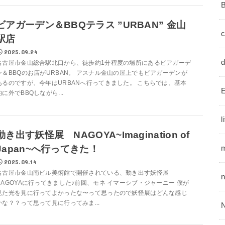
ビアガーデン＆BBQテラス ”URBAN” 金山
駅店
2025.09.24
名古屋市金山総合駅北口から、徒歩約1分程度の場所にあるビアガーデ
ン＆BBQのお店がURBAN。 アスナル金山の屋上でもビアガーデンが
あるのですが、今年はURBANへ行ってきました。 こちらでは、基本
E
的に外でBBQしながら...
l
動き出す妖怪展 NAGOYA~Imagination of
Japan~へ行ってきた！
m
2025.09.14
名古屋市金山南ビル美術館で開催されている、動き出す妖怪展
NAGOYAに行ってきました♪前回、モネ イマーシブ・ジャーニー 僕が
見た光を見に行ってよかったな〜って思ったので妖怪展はどんな感じ
かな？？って思って見に行ってみま...