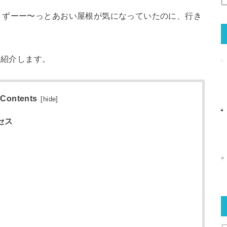
、ずーー〜っとあおい屋根が気になっていたのに、行き
て紹介します。
Contents
[
hide
]
セス