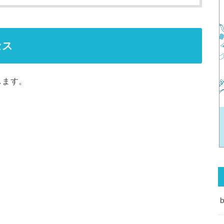
セス
します。
b