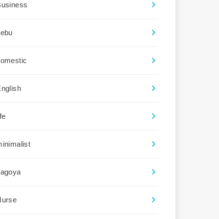
Business
cebu
domestic
nglish
ife
inimalist
nagoya
Nurse