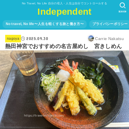
No Travel, No Life 自分の収入・人生は自分でコントロールする
Independent
SEARCH
No travel, No life〜人生を軽くする旅と働き方〜
プライバシーポリシー
2025.09.30
Carrie Nakatsu
nagoya
熱田神宮でおすすめの名古屋めし 宮きしめん