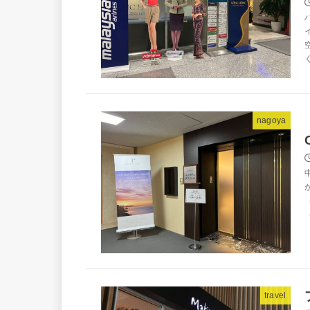
nagoya
travel