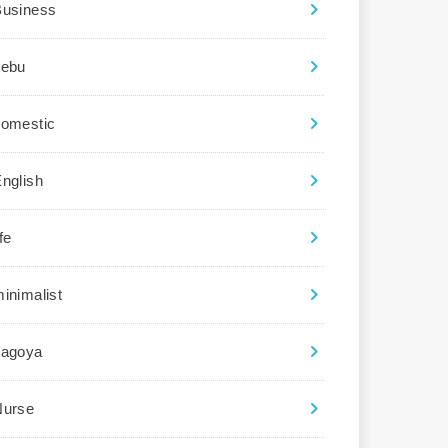
Business
cebu
domestic
nglish
ife
inimalist
nagoya
Nurse