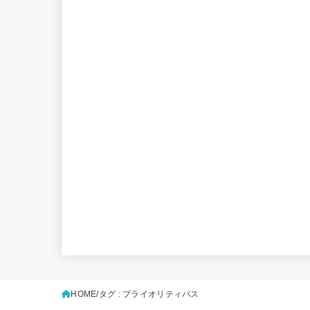
HOME
タグ : プライオリティパス