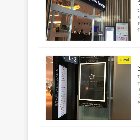
X
T
travel