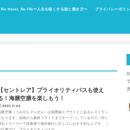
No travel, No life〜人生を軽くする旅と働き方〜
プライバシーポリシ
【セントレア】プライオリティパスも使え
る！海膳空膳を楽しもう！
2023.11.20
海膳空膳（うみぜんそらぜん）は国際線エアサイドにあるレストラン
になります。始発から最終フライトまでオープンしているので、特に
弾丸トラベラーで深夜便で海外旅行に行く人におすすめなんです。 こ
の記事では、プライオリティパスが...