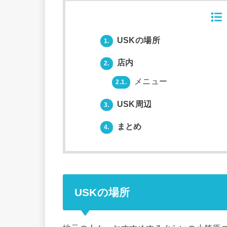
USKの場所
1.
店内
2.
メニュー
2.1.
USK周辺
3.
まとめ
4.
USKの場所