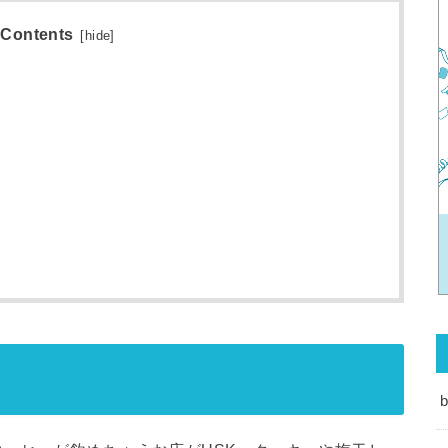
Contents
[
hide
]
b