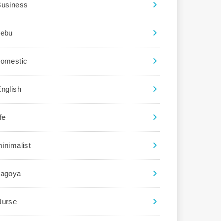
Business
cebu
domestic
nglish
ife
inimalist
nagoya
Nurse