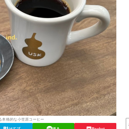
める本格的な小笠原コーヒー
はてブ
送る
Pocket