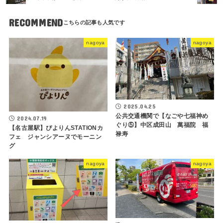
RECOMMEND
nagoya
nagoya
2025.04.25
公共交通機関で【なごや七福神め
2024.07.19
ぐり⑤】中区成田山 萬福院 福
【名古屋駅】ぴよりんSTATIONカ
禄寿
フェ ジャンシアーヌでモーニン
グ
nagoya
nagoya