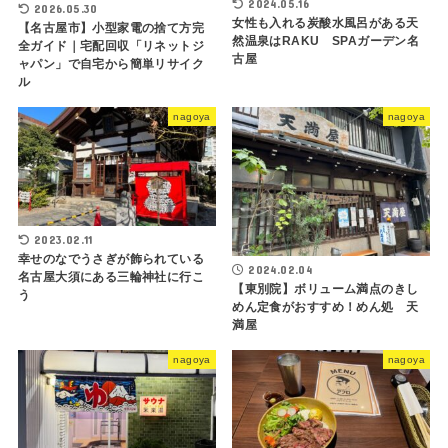
2024.05.16
2026.05.30
女性も入れる炭酸水風呂がある天
【名古屋市】小型家電の捨て方完
然温泉はRAKU SPAガーデン名
全ガイド｜宅配回収「リネットジ
古屋
ャパン」で自宅から簡単リサイク
ル
nagoya
nagoya
2023.02.11
幸せのなでうさぎが飾られている
2024.02.04
名古屋大須にある三輪神社に行こ
【東別院】ボリューム満点のきし
う
めん定食がおすすめ！めん処 天
満屋
nagoya
nagoya