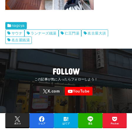
nagoya
サウナ
ランナーズ銭湯
仁王門湯
名古屋大須
名古屋銭湯
FOLLOW
ポスト
シェア
はてブ
送る
Pocket