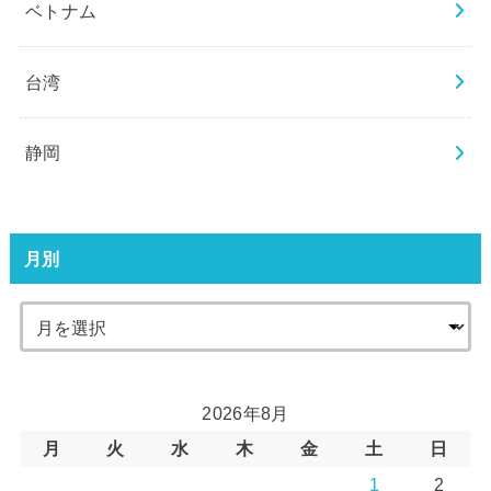
ベトナム
台湾
静岡
月別
2026年8月
月
火
水
木
金
土
日
1
2