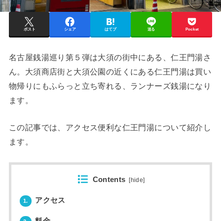
ポスト
シェア
はてブ
送る
Pocket
名古屋銭湯巡り第５弾は大須の街中にある、仁王門湯さ
ん。大須商店街と大須公園の近くにある仁王門湯は買い
物帰りにもふらっと立ち寄れる、ランナーズ銭湯になり
ます。
この記事では、アクセス便利な仁王門湯について紹介し
ます。
Contents
[
hide
]
アクセス
1.