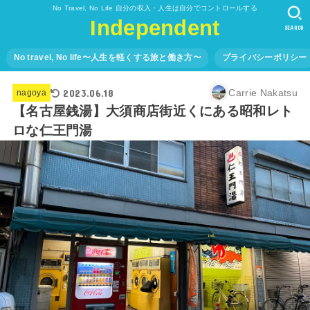
No Travel, No Life 自分の収入・人生は自分でコントロールする
Independent
SEARCH
No travel, No life〜人生を軽くする旅と働き方〜
プライバシーポリシー
2023.06.18
Carrie Nakatsu
nagoya
【名古屋銭湯】大須商店街近くにある昭和レト
ロな仁王門湯