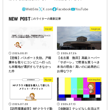
NEW POST
travel
nagoya
2026.08.01
2026.07.26
【悲報】パスポート失効。戸籍
【名古屋 熱田】高級スーパー
謄本を取りにコンビニへ行った
「サポーレ」で野菜を買うべき
ら本籍地が選択すらできなかっ
本当の理由！高いのに結果的に
た件
お得なワケ
Nurse
minimalist
2026.07.20
2026.07.13
【訪問看護経営】MFクラウド勤
【体験談】テレビなし生活は不