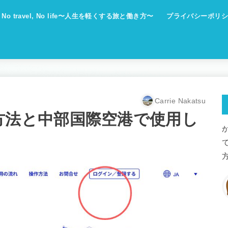
No travel, No life〜人生を軽くする旅と働き方〜
プライバシーポリシ
Carrie Nakatsu
eb登録方法と中部国際空港で使用し