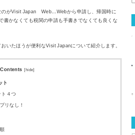
isit Japan Web…Webから申請し、帰国時に
きで書かなくても税関の申請も手書きでなくても良くな
たほうが便利なVisit Japanについて紹介します。
Contents
[
hide
]
リット
リット４つ
のアプリなし！
手順