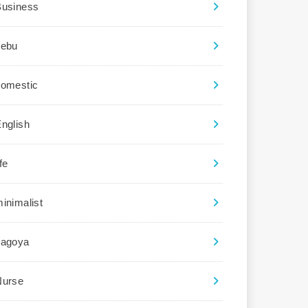
Business
cebu
domestic
nglish
ife
inimalist
nagoya
Nurse