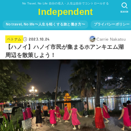
No Travel, No Life 自分の収入・人生は自分でコントロールする
Independent
SEARCH
No travel, No life〜人生を軽くする旅と働き方〜
プライバシーポリシー
2023.10.24
Carrie Nakatsu
ベトナム
【ハノイ】ハノイ市民が集まるホアンキエム湖
周辺を散策しよう！