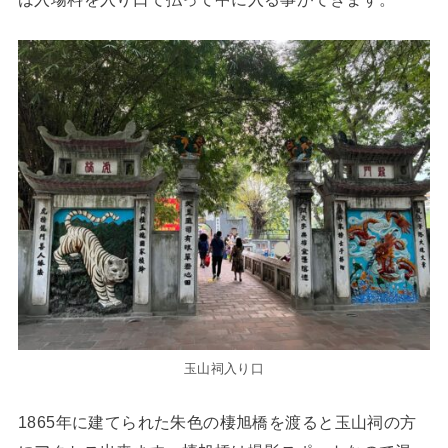
玉山祠入り口
1865年に建てられた朱色の棲旭橋を渡ると玉山祠の方