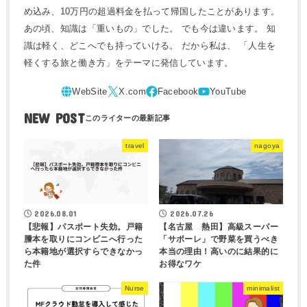
め込み、10万円の超過料金を払って帰国したことがあります。
あの頃、知識は「重いもの」でした。 でも今は違います。 知
識は軽く、どこへでも持っていける。 だから私は、 「人生を
軽くする旅と働き方」をテーマに発信しています。
NEW POST
travel
nagoya
2026.08.01
2026.07.26
【悲報】パスポート失効。戸籍
【名古屋 熱田】高級スーパー
謄本を取りにコンビニへ行った
「サポーレ」で野菜を買うべき
ら本籍地が選択すらできなかっ
本当の理由！高いのに結果的に
た件
お得なワケ
Nurse
minimalist