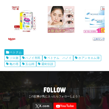
ベトナム
ソロ旅
ハノイ市民
ベトナム ハノイ
ホアンキエム湖
亀の塔
玉山祠
還剣伝説
FOLLOW