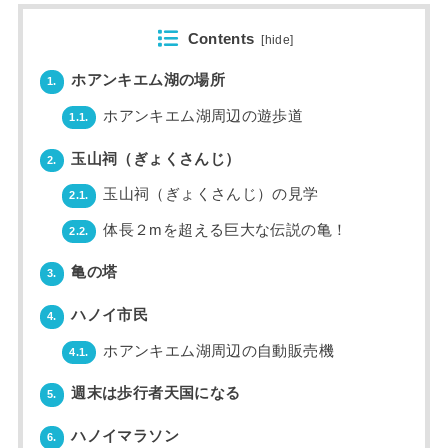
Contents
[
hide
]
ホアンキエム湖の場所
1.
ホアンキエム湖周辺の遊歩道
1.1.
玉山祠（ぎょくさんじ）
2.
玉山祠（ぎょくさんじ）の見学
2.1.
体長２mを超える巨大な伝説の亀！
2.2.
亀の塔
3.
ハノイ市民
4.
ホアンキエム湖周辺の自動販売機
4.1.
週末は歩行者天国になる
5.
ハノイマラソン
6.