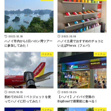
2023.12.18
2023.10.18
ハノイ市内から1日ハロン湾ツアー
ハノイ土産でおすすめのチョコと
に参加してみた！
いえばPheva（フェバ）
ベトナム
ベトナム
2023.10.15
2023.10.26
初めてのLCC！ベトジェットを使
【ハノイ】ノイバイ空港の
ってハノイに行ってみた！
BigBowlで搭乗前に食べる！
ベトナム
ベトナム