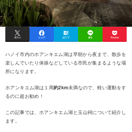
ポスト
シェア
はてブ
送る
Pocket
ハノイ市内のホアンキエム湖は早朝から夜まで、散歩を
楽しんでいたり体操などしている市民が集まるような場
所になります。
ホアンキエム湖は１周
約2km
未満なので、軽い運動をす
るのに超お勧め！
この記事では、
ホアンキエム湖と玉山祠について紹介し
ます。