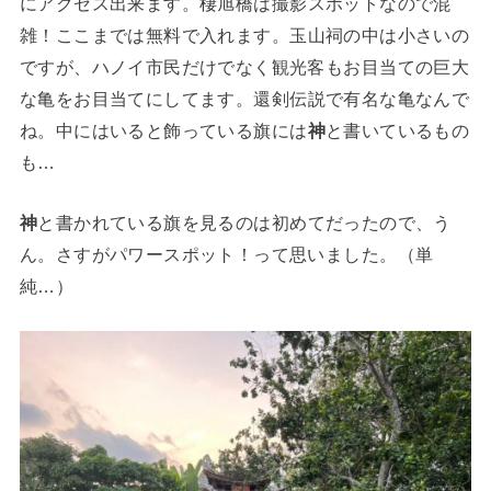
にアクセス出来ます。
棲旭橋は撮影スポットなので混
雑！ここまでは無料で入れます。
玉山祠の中は小さいの
ですが、ハノイ市民だけでなく観光客もお目当ての巨大
な亀をお目当てにしてます。
還剣伝説で有名な亀なんで
ね。中にはいると飾っている旗には
神
と書いているもの
も…
神
と書かれている旗を見るのは初めてだったので、う
ん。さすがパワースポット！って思いました。（単
純…）