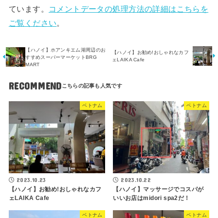
ています。
コメントデータの処理方法の詳細はこちらを
ご覧ください
。
【ハノイ】ホアンキエム湖周辺のお
【ハノイ】お勧め!おしゃれなカフ
すすめスーパーマーケットBRG
ェLAIKA Cafe
MART
RECOMMEND
ベトナム
ベトナム
2023.10.23
2023.10.22
【ハノイ】お勧め!おしゃれなカフ
【ハノイ】マッサージでコスパが
ェLAIKA Cafe
いいお店はmidori spa2だ！
ベトナム
ベトナム